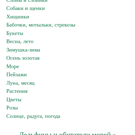
Слоны и слоники
Собаки и щенки
Хищники
Бабочки, мотыльки, стрекозы
Букеты
Весна, лето
Зимушка-зима
Осень золотая
Море
Пейзажи
Луна, месяц
Растения
Цветы
Розы
Солнце, радуга, погода
Дельфины и обитатели морей »