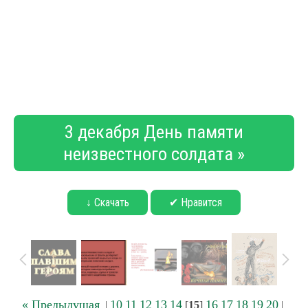
3 декабря День памяти
неизвестного солдата »
↓ Скачать
✔ Нравится
« Предыдущая
10
11
12
13
14
16
17
18
19
20
|
[
15
]
|