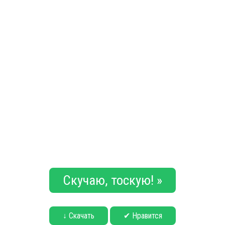
Скучаю, тоскую! »
↓ Скачать
✔ Нравится