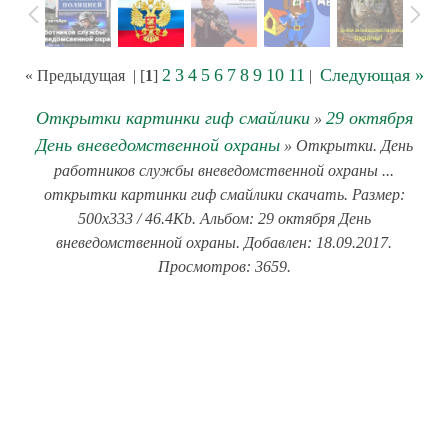
2
3
4
5
6
7
8
9
10
11
Следующая »
« Предыдущая
| [
1
]
|
Открытки картинки гиф смайлики
29 октября
»
День вневедомственной охраны
» Открытки. День
работников службы вневедомственной охраны ...
открытки картинки гиф смайлики скачать. Размер:
500x333 / 46.4Kb. Альбом: 29 октября День
вневедомственной охраны. Добавлен: 18.09.2017.
Просмотров: 3659.