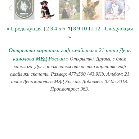
« Предыдущая
2
3
4
5
6
8
9
10
11
12
Следующая
|
[
7
]
|
»
Открытки картинки гиф смайлики
21 июня День
»
кинолога МВД России
» Открытки. Друзья, с днем
кинолога. Дог с тюльпаном открытки картинки гиф
смайлики скачать. Размер: 477x500 / 43.9Kb. Альбом: 21
июня День кинолога МВД России. Добавлен: 02.05.2018.
Просмотров: 963.