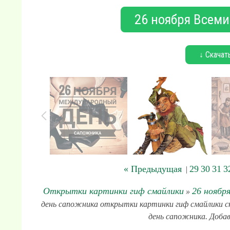
26 ноября Всем
↓ Скачат
« Предыдущая
29
30
31
3
|
Открытки картинки гиф смайлики
26 ноябр
»
день сапожника открытки картинки гиф смайлики ска
день сапожника. Добав