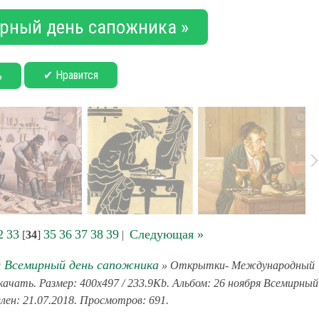
ирный день сапожника »
✔ Нравится
ь
2
33
35
36
37
38
39
Следующая »
[
34
]
|
я Всемирный день сапожника
» Открытки- Международный
чать. Размер: 400x497 / 233.9Kb. Альбом: 26 ноября Всемирный
лен: 21.07.2018. Просмотров: 691.