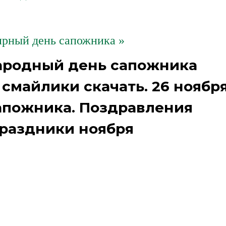
ирный день сапожника »
ародный день сапожника
смайлики скачать. 26 ноябр
апожника. Поздравления
раздники ноября