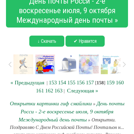
День почты Росси - 2-е
воскресенье июля, 9 октября
Международный день почты »
↓ Скачать
✔ Нравится
« Предыдущая
153
154
155
156
157
159
160
|
[
158
]
161
162
163
Следующая »
|
Открытки картинки гиф смайлики
День почты
»
Росси - 2-е воскресенье июля, 9 октября
Международный день почты
» Открытки.
Поздравляю С Днем Российской Почты! Почтальон н...