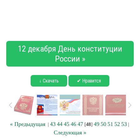
12 декабря День конституции
России »
↓ Скачать
✔ Нравится
« Предыдущая
43
44
45
46
47
49
50
51
52
53
|
[
48
]
|
Следующая »