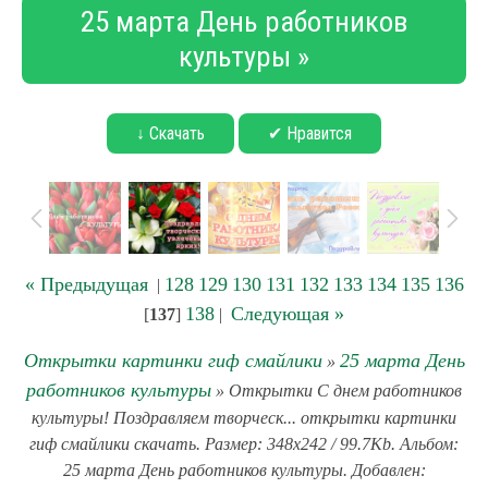
25 марта День работников
культуры »
↓ Скачать
✔ Нравится
« Предыдущая
128
129
130
131
132
133
134
135
136
|
138
Следующая »
[
137
]
|
Открытки картинки гиф смайлики
25 марта День
»
работников культуры
» Открытки С днем работников
культуры! Поздравляем творческ... открытки картинки
гиф смайлики скачать. Размер: 348x242 / 99.7Kb. Альбом:
25 марта День работников культуры. Добавлен: