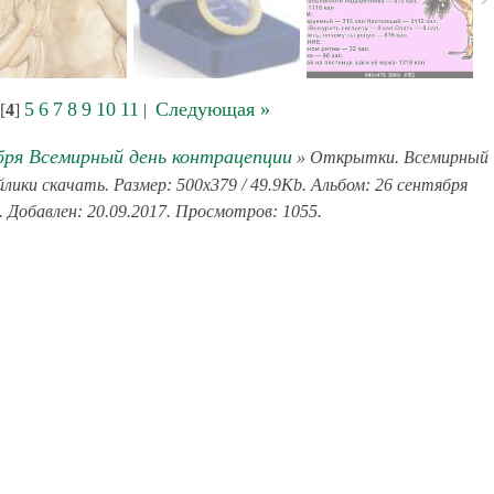
5
6
7
8
9
10
11
Следующая »
[
4
]
|
бря Всемирный день контрацепции
» Открытки. Всемирный
ики скачать. Размер: 500x379 / 49.9Kb. Альбом: 26 сентября
 Добавлен: 20.09.2017. Просмотров: 1055.