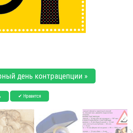
рный день контрацепции »
✔ Нравится
ь