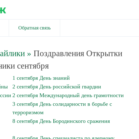
ж
Обратная связь
майлики
»
Поздравления Открытки
ики сентября
1 сентября День знаний
йны
2 сентября День российской гвардии
оссии
2 сентября Международный день грамотности
3 сентября День солидарности в борьбе с
терроризмом
8 сентября День Бородинского сражения
8 сентября День специалиста по ядерному