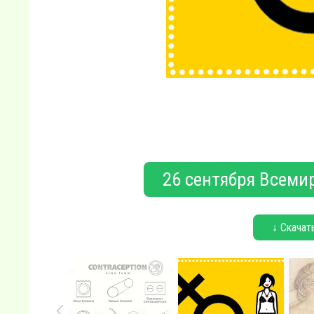
26 сентября Всеми
↓ Скачат