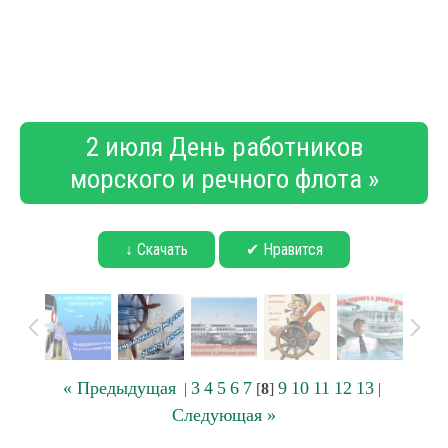
2 июля День работников
морского и речного флота »
↓ Скачать
✔ Нравится
« Предыдущая
3
4
5
6
7
9
10
11
12
13
|
[
8
]
|
Следующая »