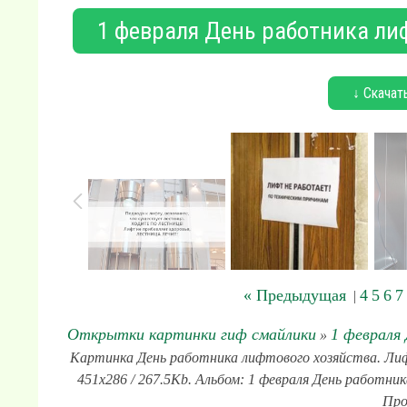
1 февраля День работника лиф
↓ Скачат
« Предыдущая
4
5
6
7
|
Открытки картинки гиф смайлики
1 февраля
»
Картинка День работника лифтового хозяйства. Лиф
451x286 / 267.5Kb. Альбом: 1 февраля День работник
Про