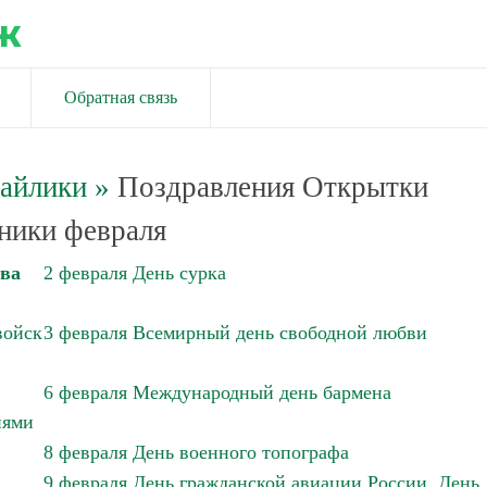
ж
Обратная связь
майлики
»
Поздравления Открытки
ники февраля
тва
2 февраля День сурка
войск
3 февраля Всемирный день свободной любви
6 февраля Международный день бармена
иями
8 февраля День военного топографа
9 февраля День гражданской авиации России. День