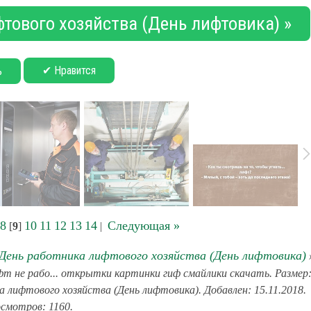
тового хозяйства (День лифтовика) »
✔ Нравится
ь
8
10
11
12
13
14
Следующая »
[
9
]
|
 День работника лифтового хозяйства (День лифтовика)
т не рабо... открытки картинки гиф смайлики скачать. Размер
а лифтового хозяйства (День лифтовика). Добавлен: 15.11.2018.
смотров: 1160.