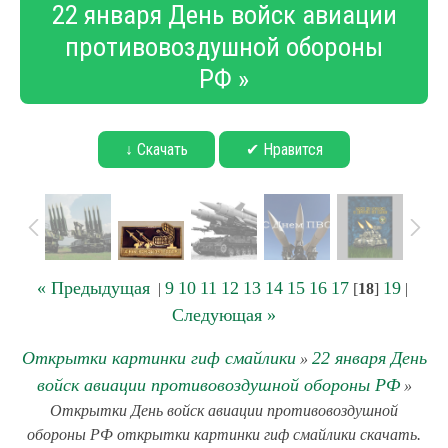
22 января День войск авиации
противовоздушной обороны
РФ »
↓ Скачать
✔ Нравится
« Предыдущая
9
10
11
12
13
14
15
16
17
19
|
[
18
]
|
Следующая »
Открытки картинки гиф смайлики
22 января День
»
войск авиации противовоздушной обороны РФ
»
Открытки День войск авиации противовоздушной
обороны РФ открытки картинки гиф смайлики скачать.