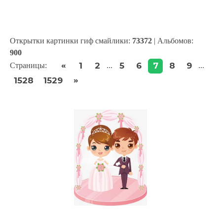
Открытки картинки гиф смайлики:
73372
| Альбомов:
900
«
1
2
5
6
7
8
9
Страницы
:
...
...
»
1528
1529