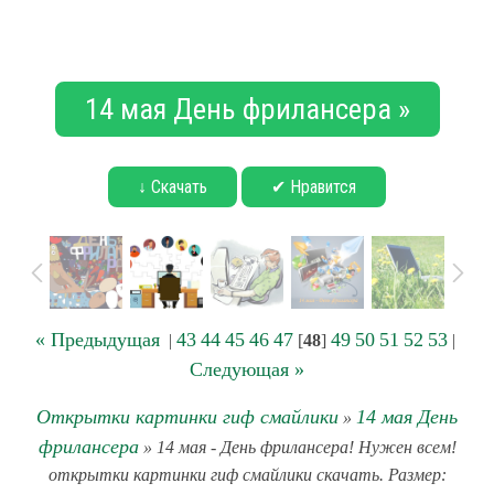
14 мая День фрилансера »
↓ Скачать
✔ Нравится
« Предыдущая
43
44
45
46
47
49
50
51
52
53
|
[
48
]
|
Следующая »
Открытки картинки гиф смайлики
14 мая День
»
фрилансера
» 14 мая - День фрилансера! Нужен всем!
открытки картинки гиф смайлики скачать. Размер: