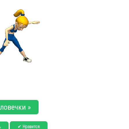
ловечки »
✔ Нравится
ь