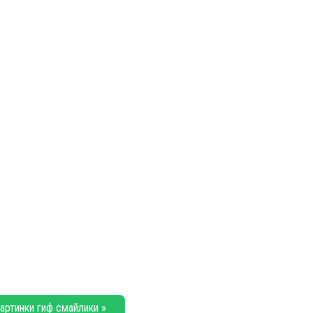
артинки гиф смайлики »