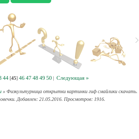
3
44
46
47
48
49
50
Следующая »
[
45
]
|
и
» Физкультурница открытки картинки гиф смайлики скачать.
ловечки. Добавлен: 21.05.2016. Просмотров: 1916.