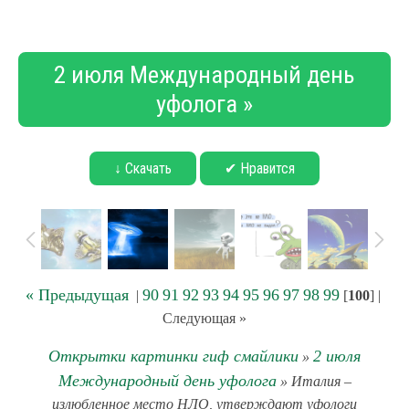
2 июля Международный день
уфолога »
↓ Скачать
✔ Нравится
« Предыдущая
90
91
92
93
94
95
96
97
98
99
|
[
100
] |
Следующая »
Открытки картинки гиф смайлики
2 июля
»
Международный день уфолога
» Италия –
излюбленное место НЛО, утверждают уфологи