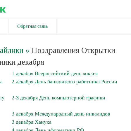
ж
Обратная связь
майлики
»
Поздравления Открытки
ники декабря
1 декабря Всероссийский день хоккея
са
2 декабря День банковского работника России
ну
2-3 декабря День компьютерной графики
3 декабря Международный день инвалидов
3 декабря Ханука
4 декабря День иформатики РФ