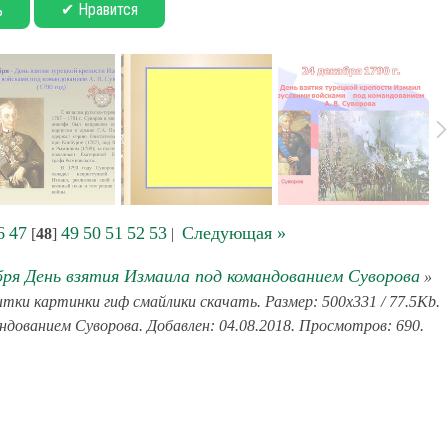
✔ Нравится
ь
6
47
49
50
51
52
53
Следующая »
[
48
]
|
бря День взятия Измаила под командованием Суворова
»
тки картинки гиф смайлики скачать. Размер: 500x331 / 77.5Kb.
ндованием Суворова. Добавлен: 04.08.2018. Просмотров: 690.