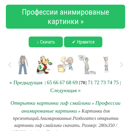
Профессии анимированые
картинки »
↓ Скачать
✔ Нравится
« Предыдущая
65
66
67
68
69
71
72
73
74
75
|
[
70
]
|
Следующая »
Открытки картинки гиф смайлики
Профессии
»
анимированые картинки
» Картинки для
презентаций.Анимированные.Разбогател открытки
картинки гиф смайлики скачать. Размер: 280x350 /