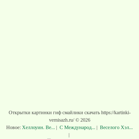
Открытки картинки гиф смайлики скачать https://kartinki-
vernisazh.ru/ © 2026
Новое:
Хеллоуин. Ве...
|
С Международ...
|
Веселого Хэл...
|