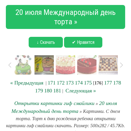
20 июля Международный день
торта »
↓ Скачать
✔ Нравится
« Предыдущая
171
172
173
174
175
177
178
|
[
176
]
179
180
181
Следующая »
|
Открытки картинки гиф смайлики
20 июля
»
Международный день торта
» Картинки. С днем
торта. Торт к дню рождения ребенка открытки
картинки гиф смайлики скачать. Размер: 500x282 / 45.7Kb.