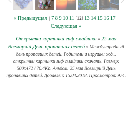
« Предыдущая
7
8
9
10
11
13
14
15
16
17
|
[
12
]
|
Следующая »
Открытки картинки гиф смайлики
25 мая
»
Всемирній День пропавших детей
» Международный
день пропавших детей. Родители и игрушки жд...
открытки картинки гиф смайлики скачать. Размер:
500x472 / 70.4Kb. Альбом: 25 мая Всемирній День
пропавших детей. Добавлен: 15.04.2018. Просмотров: 974.