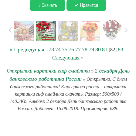
↓ Скачать
✔ Нравится
« Предыдущая
73
74
75
76
77
78
79
80
81
83
|
[
82
]
|
Следующая »
Открытки картинки гиф смайлики
2 декабря День
»
банковского работника России
» Открытка. С днем
банковского работника! Карьерного роста... открытки
картинки гиф смайлики скачать. Размер: 500x500 /
140.3Kb. Альбом: 2 декабря День банковского работника
России. Добавлен: 16.08.2018. Просмотров: 688.