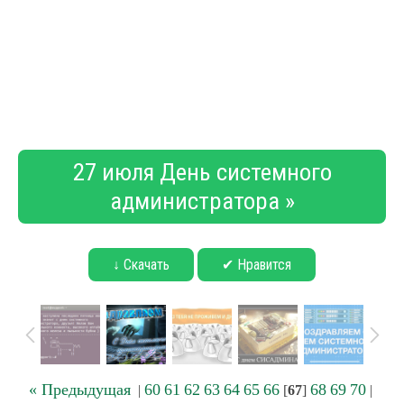
27 июля День системного
администратора »
↓ Скачать
✔ Нравится
« Предыдущая
60
61
62
63
64
65
66
68
69
70
|
[
67
]
|