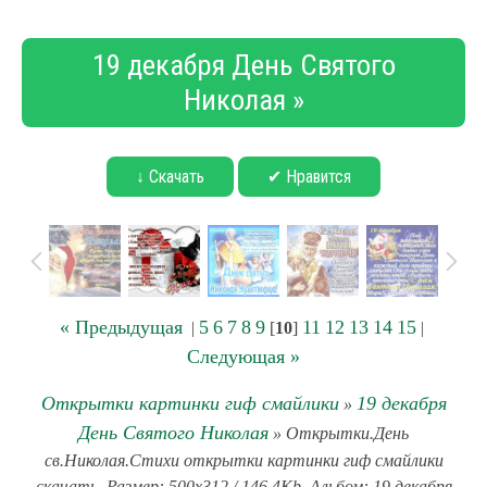
19 декабря День Святого
Николая »
↓ Скачать
✔ Нравится
« Предыдущая
5
6
7
8
9
11
12
13
14
15
|
[
10
]
|
Следующая »
Открытки картинки гиф смайлики
19 декабря
»
День Святого Николая
» Открытки.День
св.Николая.Стихи открытки картинки гиф смайлики
скачать. Размер: 500x312 / 146.4Kb. Альбом: 19 декабря