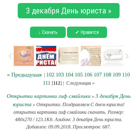
3 декабря День юриста »
↓ Скачать
✔ Нравится
« Предыдущая
102
103
104
105
106
107
108
109
110
|
111
[
112
] |
Следующая »
Открытки картинки гиф смайлики
3 декабря День
»
юриста
» Открытки. Поздравляем С днем юриста!
открытки картинки гиф смайлики скачать. Размер:
480x270 / 123.1Kb. Альбом: 3 декабря День юриста.
Добавлен: 09.09.2018. Просмотров: 687.