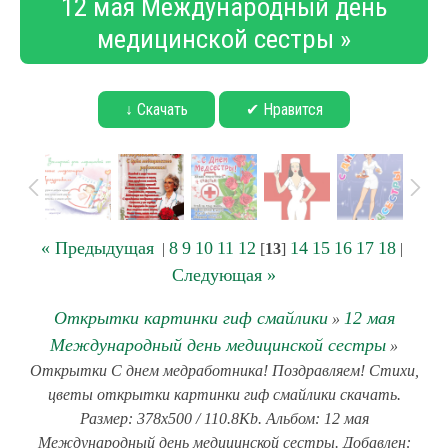
12 мая Международный день
медицинской сестры »
↓ Скачать
✔ Нравится
« Предыдущая
8
9
10
11
12
14
15
16
17
18
|
[
13
]
|
Следующая »
Открытки картинки гиф смайлики
12 мая
»
Международный день медицинской сестры
»
Открытки С днем медработника! Поздравляем! Стихи,
цветы открытки картинки гиф смайлики скачать.
Размер: 378x500 / 110.8Kb. Альбом: 12 мая
Международный день медицинской сестры. Добавлен: