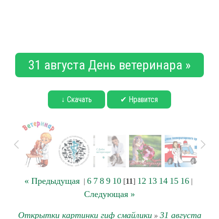
31 августа День ветеринара »
↓ Скачать
✔ Нравится
« Предыдущая
6
7
8
9
10
12
13
14
15
16
|
[
11
]
|
Следующая »
Открытки картинки гиф смайлики
31 августа
»