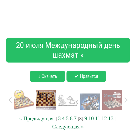
20 июля Международный день
шахмат »
↓ Скачать
✔ Нравится
« Предыдущая
3
4
5
6
7
9
10
11
12
13
|
[
8
]
|
Следующая »