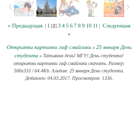
« Предыдущая
1
3
4
5
6
7
8
9
10
11
Следующая
|
[
2
]
|
»
Открытки картинки гиф смайлики
25 января День
»
студента
» Татьянин день! МГУ! День студента!
открытки картинки гиф смайлики скачать. Размер:
500x333 / 64.4Kb. Альбом: 25 января День студента.
Добавлен: 04.03.2017. Просмотров: 1336.