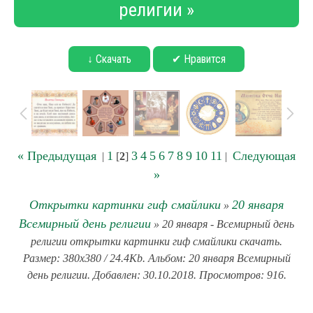
религии »
↓ Скачать
✔ Нравится
« Предыдущая
1
3
4
5
6
7
8
9
10
11
Следующая
|
[
2
]
|
»
Открытки картинки гиф смайлики
20 января
»
Всемирный день религии
» 20 января - Всемирный день
религии открытки картинки гиф смайлики скачать.
Размер: 380x380 / 24.4Kb. Альбом: 20 января Всемирный
день религии. Добавлен: 30.10.2018. Просмотров: 916.