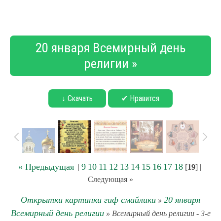
20 января Всемирный день
религии »
↓ Скачать
✔ Нравится
« Предыдущая
9
10
11
12
13
14
15
16
17
18
|
[
19
] |
Следующая »
Открытки картинки гиф смайлики
20 января
»
Всемирный день религии
» Всемирный день религии - 3-е