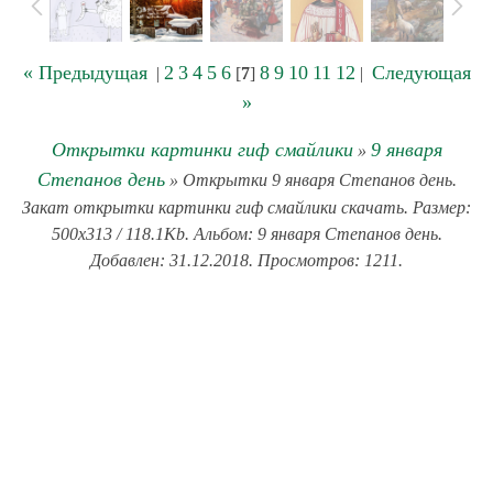
« Предыдущая
2
3
4
5
6
8
9
10
11
12
Следующая
|
[
7
]
|
»
Открытки картинки гиф смайлики
9 января
»
Степанов день
» Открытки 9 января Степанов день.
Закат открытки картинки гиф смайлики скачать. Размер:
500x313 / 118.1Kb. Альбом: 9 января Степанов день.
Добавлен: 31.12.2018. Просмотров: 1211.