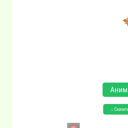
Аним
↓ Скачат