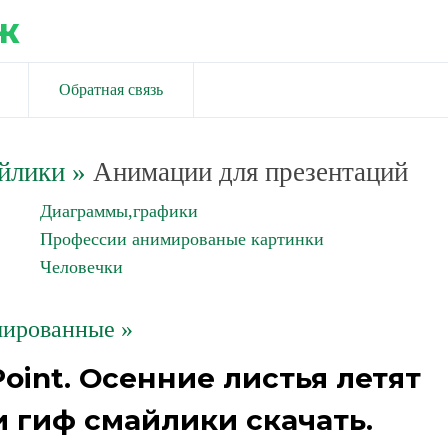
ж
Обратная связь
йлики
»
Анимации для презентаций
Диаграммы,графики
Профессии анимированые картинки
Человечки
ированные »
oint. Осенние листья летят
 гиф смайлики скачать.