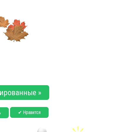
ированные »
✔ Нравится
ь