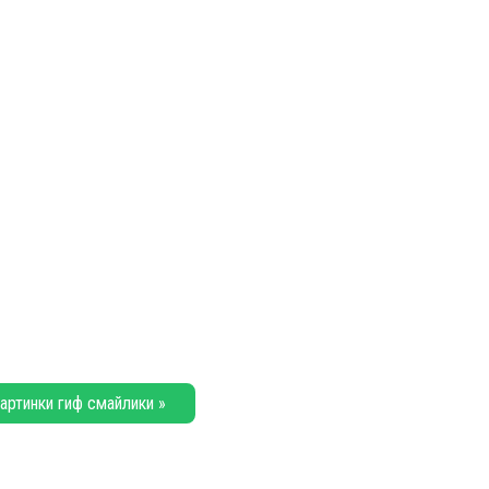
артинки гиф смайлики »