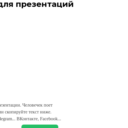
для презентаций
езентации. Человечек поет
и скопируйте текст ниже.
legram... ВКонтакте, Facebook...