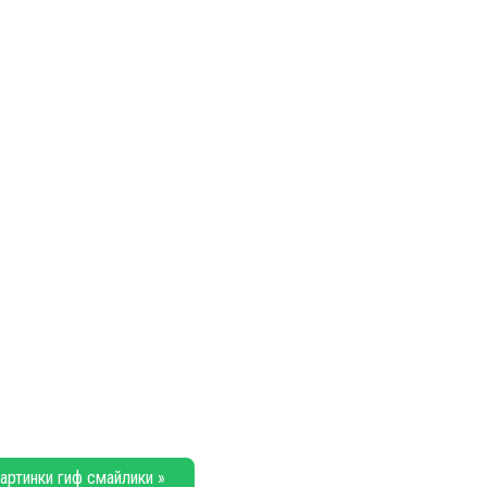
артинки гиф смайлики »