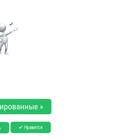
ированные »
✔ Нравится
ь