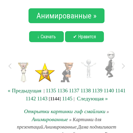
Анимированные »
↓ Скачать
✔ Нравится
« Предыдущая
1135
1136
1137
1138
1139
1140
1141
|
1142
1143
1145
Следующая »
[
1144
]
|
Открытки картинки гиф смайлики
»
Анимированные
» Картинки для
презентаций.Анимированные.Дама подмигивает