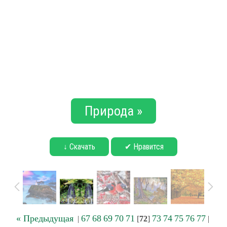
Природа »
↓ Скачать
✔ Нравится
« Предыдущая
67
68
69
70
71
73
74
75
76
77
|
[
72
]
|