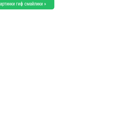
артинки гиф смайлики »