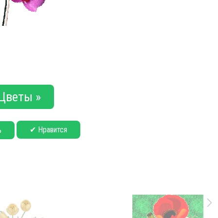
Цветы »
✔ Нравится
ь