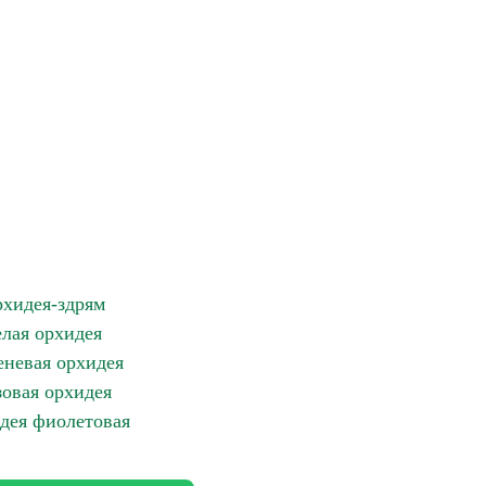
хидея-здрям
елая орхидея
невая орхидея
зовая орхидея
дея фиолетовая