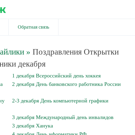
ж
Обратная связь
майлики
»
Поздравления Открытки
ники декабря
1 декабря Всероссийский день хоккея
са
2 декабря День банковского работника России
ну
2-3 декабря День компьютерной графики
3 декабря Международный день инвалидов
3 декабря Ханука
4 декабря День иформатики РФ