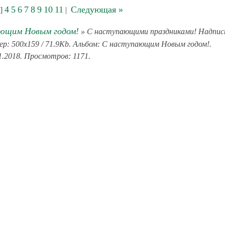
4
5
6
7
8
9
10
11
Следующая »
]
|
ющим Новым годом!
» С наступающими праздниками! Надпис
р: 500x159 / 71.9Kb. Альбом: С наступающим Новым годом!.
1.2018. Просмотров: 1171.