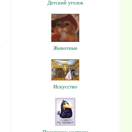
Детский уголок
м
Животные
Искусство
Праздники,надписи