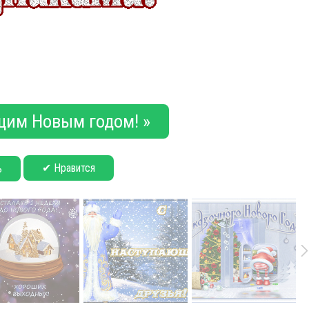
щим Новым годом! »
✔ Нравится
ь