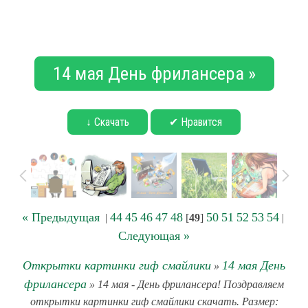
14 мая День фрилансера »
↓ Скачать
✔ Нравится
« Предыдущая
44
45
46
47
48
50
51
52
53
54
|
[
49
]
|
Следующая »
Открытки картинки гиф смайлики
14 мая День
»
фрилансера
» 14 мая - День фрилансера! Поздравляем
открытки картинки гиф смайлики скачать. Размер: