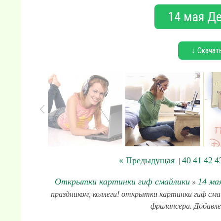
14 мая Д
↓ Скачат
« Предыдущая
40
41
42
4
|
Открытки картинки гиф смайлики
14 ма
»
праздником, коллеги! открытки картинки гиф смай
фрилансера. Добавле