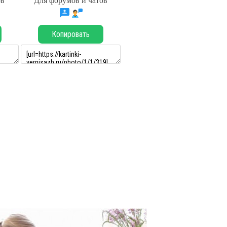
ов
Для форумов и чатов
Копировать