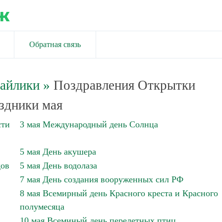
ж
Обратная связь
майлики
»
Поздравления Открытки
здники мая
сти
3 мая Международный день Солнца
5 мая День акушера
дов
5 мая День водолаза
7 мая День создания вооруженных сил РФ
8 мая Всемирный день Красного креста и Красного
полумесяца
10 мая Всеминый день перелетных птиц