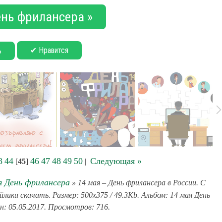
ень фрилансера »
✔ Нравится
ь
3
44
46
47
48
49
50
Следующая »
[
45
]
|
я День фрилансера
» 14 мая – День фрилансера в России. С
лики скачать. Размер: 500x375 / 49.3Kb. Альбом: 14 мая День
н: 05.05.2017. Просмотров: 716.