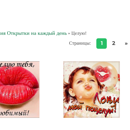
ия Открытки на каждый день
» Целую!
1
2
»
Страницы
: