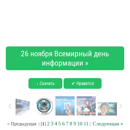
26 ноября Всемирный день
информации »
↓ Скачать
✔ Нравится
2
3
4
5
6
7
8
9
10
11
Следующая »
« Предыдущая
| [
1
]
|