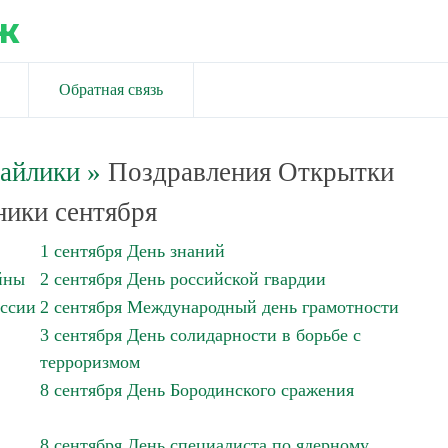
ж
Обратная связь
майлики
»
Поздравления Открытки
ики сентября
1 сентября День знаний
йны
2 сентября День российской гвардии
оссии
2 сентября Международный день грамотности
3 сентября День солидарности в борьбе с
терроризмом
8 сентября День Бородинского сражения
8 сентября День специалиста по ядерному