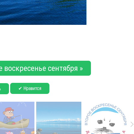
е воскресенье сентября »
✔ Нравится
ь