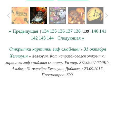
« Предыдущая
134
135
136
137
138
140
141
|
[
139
]
142
143
144
Следующая »
|
Открытки картинки гиф смайлики
31 октября
»
Хеллоуин
» Хеллоуин. Кот напраздновался открытки
картинки гиф смайлики скачать. Размер: 375x500 / 67.9Kb.
Альбом: 31 октября Хеллоуин. Добавлен: 23.09.2017.
Просмотров: 690.