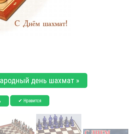
ародный день шахмат »
✔ Нравится
ь