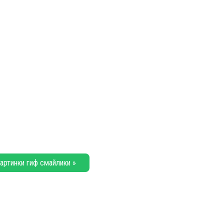
артинки гиф смайлики »