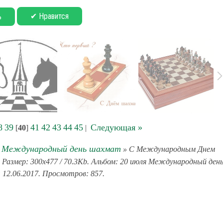
✔ Нравится
ь
8
39
41
42
43
44
45
Следующая »
[
40
]
|
я Международный день шахмат
» С Международным Днем
Размер: 300x477 / 70.3Kb. Альбом: 20 июля Международный ден
 12.06.2017. Просмотров: 857.