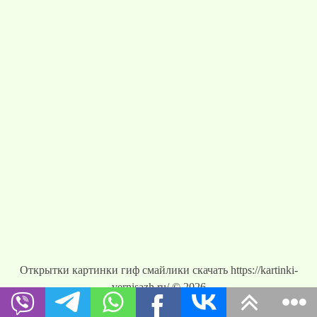
Открытки картинки гиф смайлики скачать https://kartinki-
vernisazh.ru/ © 2026
Новое:
Открытки.Ден...
|
Открытки.Ден...
|
1 января -Вс...