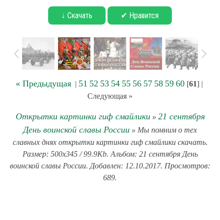
↓ Скачать
✔ Нравится
« Предыдущая
51
52
53
54
55
56
57
58
59
60
|
[
61
] |
Следующая »
Открытки картинки гиф смайлики
21 сентября
»
День воинской славы России
» Мы помним о тех
славных днях открытки картинки гиф смайлики скачать.
Размер: 500x345 / 99.9Kb. Альбом: 21 сентября День
воинской славы России. Добавлен: 12.10.2017. Просмотров:
689.