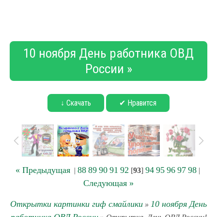
10 ноября День работника ОВД
России »
↓ Скачать
✔ Нравится
« Предыдущая
88
89
90
91
92
94
95
96
97
98
|
[
93
]
|
Следующая »
Открытки картинки гиф смайлики
10 ноября День
»